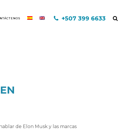
+507 399 6633
NTÁCTENOS
EXO CAPILAR DHI
MINOXIDIL
 EN
FINASTERIDE
MESOTERAPIA
PLASMA RICO EN PLAQUETAS
TERAPIA INFORED
hablar de Elon Musk y las marcas