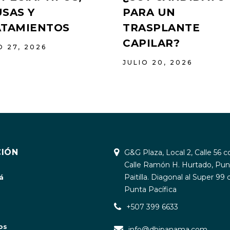
SAS Y
PARA UN
ATAMIENTOS
TRASPLANTE
CAPILAR?
O 27, 2026
JULIO 20, 2026
IÓN
G&G Plaza, Local 2, Calle 56 c
Calle Ramón H. Hurtado, Pun
Paitilla. Diagonal al Super 99 
á
Punta Pacífica
+507 399 6633
os
info@dhipanama.com