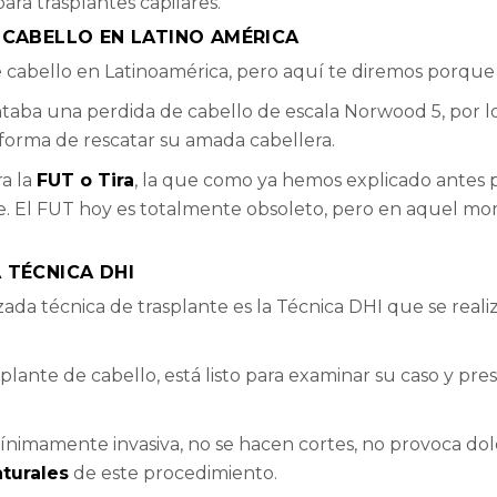
ara trasplantes capilares.
 CABELLO EN LATINO AMÉRICA
e cabello en Latinoamérica, pero aquí te diremos porque 
aba una perdida de cabello de escala Norwood 5, por lo
 forma de rescatar su amada cabellera.
ra la
FUT o Tira
, la que como ya hemos explicado antes
te. El FUT hoy es totalmente obsoleto, pero en aquel mo
 TÉCNICA DHI
zada técnica de trasplante es la Técnica DHI que se reali
plante de cabello, está listo para examinar su caso y pres
ínimamente invasiva, no se hacen cortes, no provoca dolor
turales
de este procedimiento.