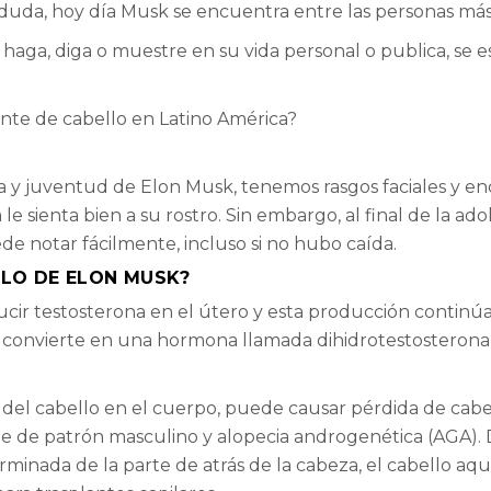
duda, hoy día Musk se encuentra entre las personas más 
aga, diga o muestre en su vida personal o publica, se es
ante de cabello en Latino América?
a y juventud de Elon Musk, tenemos rasgos faciales y enca
e sienta bien a su rostro. Sin embargo, al final de la ad
de notar fácilmente, incluso si no hubo caída.
LLO DE ELON MUSK?
r testosterona en el útero y esta producción continúa ha
 convierte en una hormona llamada dihidrotestosterona
 cabello en el cuerpo, puede causar pérdida de cabello
cie de patrón masculino y alopecia androgenética (AGA)
minada de la parte de atrás de la cabeza, el cabello aquí