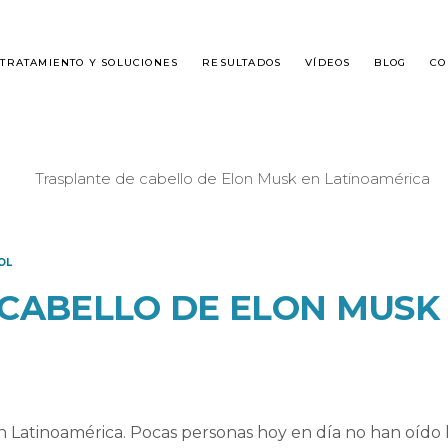
TRATAMIENTO Y SOLUCIONES
RESULTADOS
VÍDEOS
BLOG
CO
É ES DHI?
ALOPECIA MASCULINA
OL
SPLANTE DE CABELLO
ALOPECIA FEMENINA
CABELLO DE ELON MUSK
GUNTAS FRECUENTES
 Latinoamérica. Pocas personas hoy en día no han oído 