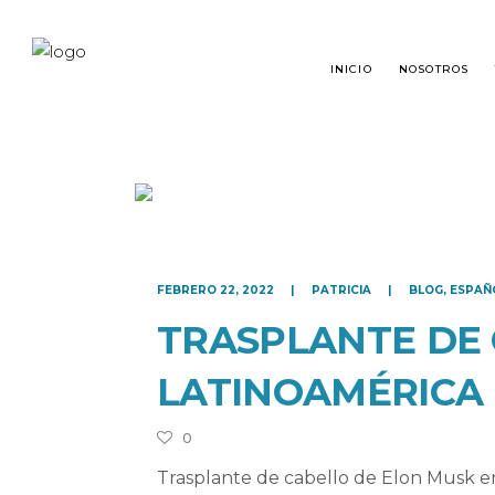
INICIO
NOSOTROS
TRASPLANTE CAPILAR
¿QU
FEBRERO 22, 2022
PATRICIA
BLOG
,
ESPAÑ
RESTAURACIÓN DE BARBA
TRA
TRASPLANTE DE 
RESTAURACIÓN DE CEJAS
PRE
LATINOAMÉRICA
MICROPIGMENTACIÓN
0
Trasplante de cabello de Elon Musk en