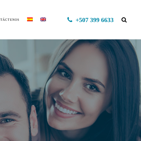
+507 399 6633
TÁCTENOS
EXO CAPILAR DHI
MINOXIDIL
FINASTERIDE
MESOTERAPIA
PLASMA RICO EN PLAQUETAS
TERAPIA INFORED