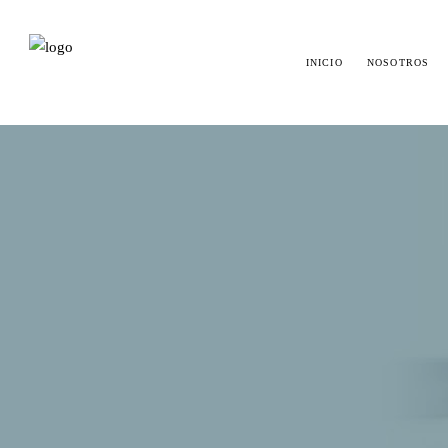
INICIO
NOSOTROS
TRASPLANTE CAPILAR
¿QU
RESTAURACIÓN DE BARBA
TRA
RESTAURACIÓN DE CEJAS
PRE
MICROPIGMENTACIÓN