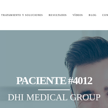
TRATAMIENTO Y SOLUCIONES
RESULTADOS
VÍDEOS
BLOG
CON
É ES DHI?
ALOPECIA MASCULINA
SPLANTE DE CABELLO
ALOPECIA FEMENINA
GUNTAS FRECUENTES
PACIENTE #4012
DHI MEDICAL GROUP