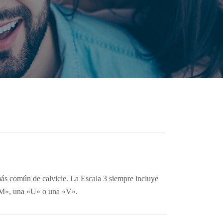
más común de calvicie. La Escala 3 siempre incluye
 «M», una «U» o una «V».