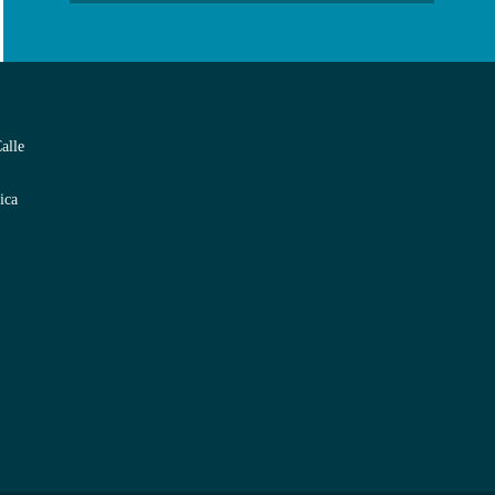
alle
ica
WhatsApp / Let's Talk
Open
chaty