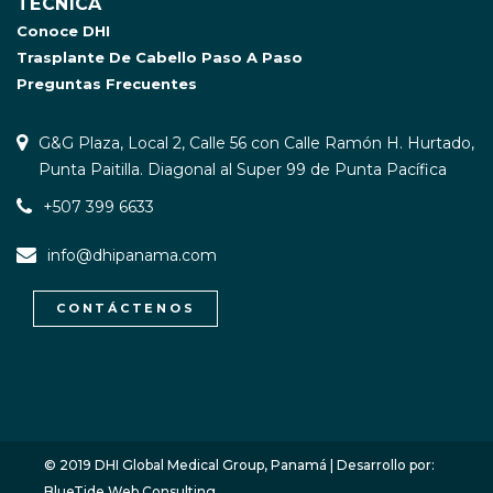
TÉCNICA
Conoce DHI
Trasplante De Cabello Paso A Paso
Preguntas Frecuentes
G&G Plaza, Local 2, Calle 56 con Calle Ramón H. Hurtado,
Punta Paitilla. Diagonal al Super 99 de Punta Pacífica
+507 399 6633
info@dhipanama.com
CONTÁCTENOS
WhatsApp / Let's Talk
O
p
e
n
h
a
c
ty
© 2019 DHI Global Medical Group, Panamá | Desarrollo por:
BlueTide Web Consulting